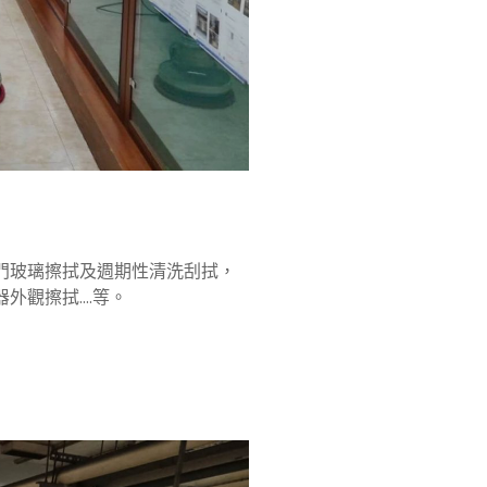
門玻璃擦拭及週期性清洗刮拭，
觀擦拭....等。